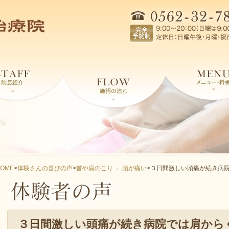
OME
>
体験さんの喜びの声
>
首や肩のこり ・ 頭が痛い
>
３日間激しい頭痛が続き病
３日間激しい頭痛が続き病院では肩から