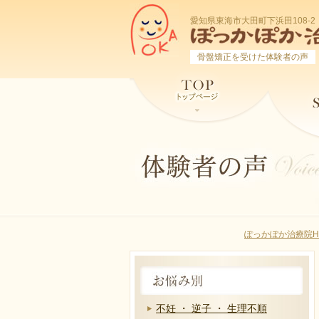
愛知県東海市大田町下浜田108-2
骨盤矯正を受けた体験者の声
ぽっかぽか治療院H
不妊 ・ 逆子 ・ 生理不順