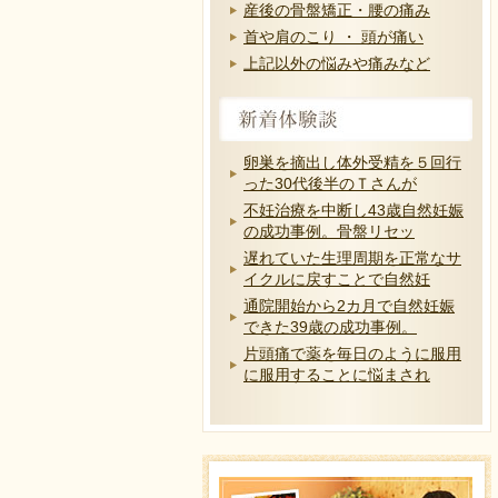
産後の骨盤矯正・腰の痛み
首や肩のこり ・ 頭が痛い
上記以外の悩みや痛みなど
卵巣を摘出し体外受精を５回行
った30代後半のＴさんが
不妊治療を中断し43歳自然妊娠
の成功事例。骨盤リセッ
遅れていた生理周期を正常なサ
イクルに戻すことで自然妊
通院開始から2カ月で自然妊娠
できた39歳の成功事例。
片頭痛で薬を毎日のように服用
に服用することに悩まされ