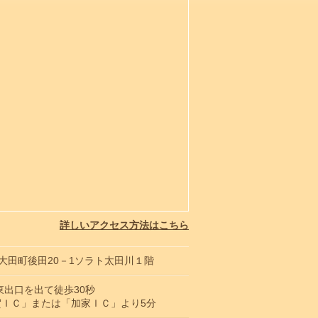
詳しいアクセス方法はこちら
海市大田町後田20－1ソラト太田川１階
東出口を出て徒歩30秒
賀ＩＣ」または「加家ＩＣ」より5分